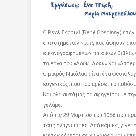
Ο Ρενέ Γκοσινί (René Goscinny) ήτα
επιτυχημένων κόμιξ που άφησαν εποχ
εικονογραφημένων παιδικών βιβλίων 
τα έργα του «Λούκι Λουκ» και «Αστερ
Ο μικρός Νικόλας είναι ένα φυσιολογ
ευγενικός, που του αρέσει το ποδόσφ
Και όλα αυτά μας τα αφηγείται με την
γελάμε.
Από τις 29 Μαρτίου του 1956 που π
τους αναγνώστες. Από κόμικς, γίνεται
Μεταφράζεται σε 30 χώρες και ξεπερ