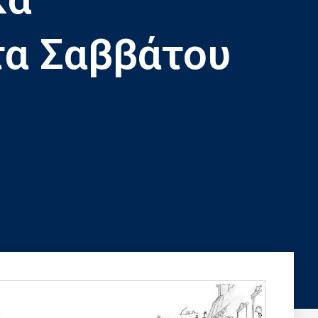
α Σαββάτου