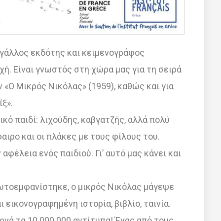
ν γάλλος εκδότης και κειμενογράφος
ή. Είναι γνωστός στη χώρα μας για τη σειρά
«Ο Μικρός Νικόλας» (1959), καθώς και για
ίξ».
ικό παιδί: λιχούδης, καβγατζής, αλλά πολύ
αιρο και οι πλάκες με τους φίλους του.
 αφέλεια ενός παιδιού. Γι’ αυτό μας κάνει και
ρωτοεμφανίστηκε, ο μικρός Νικόλας μάγεψε
 εικονογραφημένη ιστορία, βιβλίο, ταινία.
νά τα 10.000.000 αντίτυπα! Ένας από τους