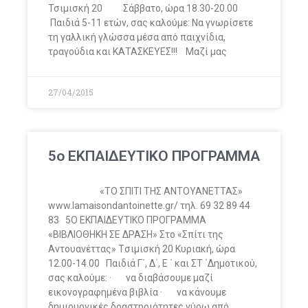
Τσιμισκή 20 Σάββατο, ώρα 18.30-20.00
Παιδιά 5-11 ετών, σας καλούμε: Να γνωρίσετε
τη γαλλική γλώσσα μέσα από παιχνίδια,
τραγούδια και ΚΑΤΑΣΚΕΥΕΣ!!! Μαζί μας
27/04/2015
5o ΕΚΠΑΙΔΕΥΤΙΚΟ ΠΡΟΓΡΑΜΜΑ
«ΤΟ ΣΠΙΤΙ ΤΗΣ ΑΝΤΟΥΑΝΕΤΤΑΣ»
www.lamaisondantoinette.gr/ τηλ. 69 32 89 44
83 5Ο ΕΚΠΑΙΔΕΥΤΙΚΟ ΠΡΟΓΡΑΜΜΑ
«ΒΙΒΛΙΟΘΗΚΗ ΣΕ ΔΡΑΣΗ» Στο «Σπίτι της
Αντουανέττας» Tσιμισκή 20 Κυριακή, ώρα
12.00-14.00 Παιδιά Γ΄, Δ΄, Ε ΄ και ΣΤ ΄Δημοτικού,
σας καλούμε: · να διαβάσουμε μαζί
εικονογραφημένα βιβλία · να κάνουμε
δημιουργικές δραστηριότητες γύρω από