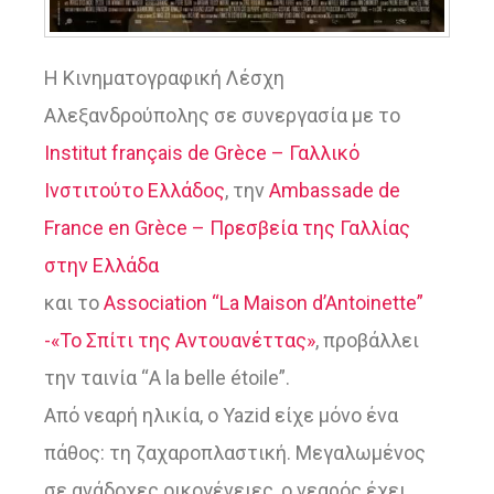
Η Κινηματογραφική Λέσχη
Αλεξανδρούπολης σε συνεργασία με το
Institut français de Grèce – Γαλλικό
Ινστιτούτο Ελλάδος
, την
Ambassade de
France en Grèce – Πρεσβεία της Γαλλίας
στην Ελλάδα
και το
Association “La Maison d’Antoinette”
-«Το Σπίτι της Αντουανέττας»
, προβάλλει
την ταινία “A la belle étoile”.
Από νεαρή ηλικία, ο Yazid είχε μόνο ένα
πάθος: τη ζαχαροπλαστική. Μεγαλωμένος
σε ανάδοχες οικογένειες, ο νεαρός έχει