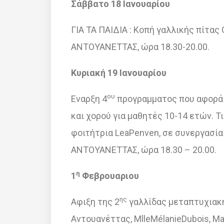
Σάββατο 18 Ιανουαρίου
ΓΙΑ ΤΑ ΠΑΙΔΙΑ : Κοπή γαλλικής πίτα
ΑΝΤΟΥΑΝΕΤΤΑΣ, ώρα 18.30-20.00.
Κυριακή 19 Ιανουαρίου
ου
Εναρξη 4
προγραμματος που αφορά 
και χορού για μαθητές 10-14 ετών. 
φοιτήτρια LeaPenven, σε συνεργασία
ΑΝΤΟΥΑΝΕΤΤΑΣ, ώρα 18.30 – 20.00.
η
1
Φεβρουαριου
ης
Αφιξη της 2
γαλλίδας μεταπτυχιακή
Αντουανέττας, MlleΜélanieDubois, Mast