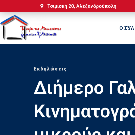
Τσιμισκή 20, Αλεξανδρούπολη
Ο ΣΥ
Εκδηλώσεις
Διήμερο Γα
Κινηματογρ
μικρούς και