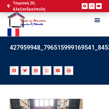
Τσιμισκή 20,
Αλεξανδρούπολη
427959948_796515999169541_845